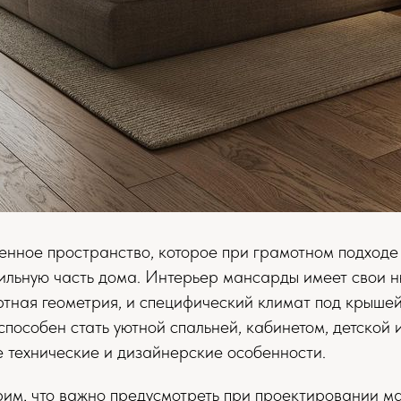
нное пространство, которое при грамотном подходе
тильную часть дома. Интерьер мансарды имеет свои 
ртная геометрия, и специфический климат под крышей
пособен стать уютной спальней, кабинетом, детской 
се технические и дизайнерские особенности.
им, что важно предусмотреть при проектировании м