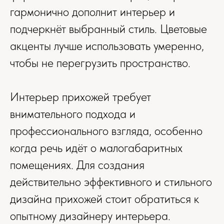
гармонично дополнит интерьер и
Прикрепить файл
подчеркнёт выбранный стиль. Цветовые
Вы можете прикрепить до 10 файлов в любом
акценты лучше использовать умеренно,
формате (документы, изображения, видео, архивы)
Загрузить файл
чтобы не перегрузить пространство.
Нажимая на кнопку, вы принимаете
Соглашение на обработку персональных
Интерьер прихожей требует
данных
внимательного подхода и
ОТПРАВИТЬ
профессионального взгляда, особенно
когда речь идёт о малогабаритных
помещениях. Для создания
действительно эффективного и стильного
дизайна прихожей стоит обратиться к
опытному дизайнеру интерьера.