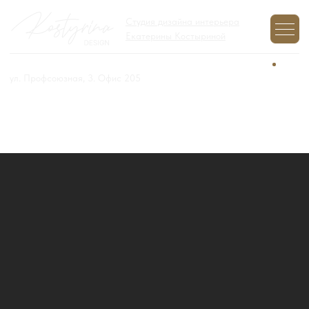
Студия дизайна интерьера
Екатерины Костыриной
+7 (977) 970-12-01
Задайте вопрос,
мы на связи
ул. Профсоюзная, 3. Офис 205