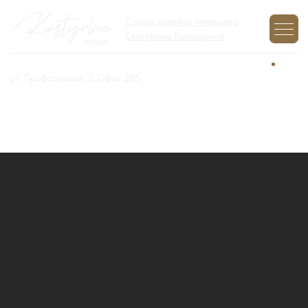
Студия дизайна интерьера
Екатерины Костыриной
+7 (977) 970-12-01
Задайте вопрос,
мы на связи
ул. Профсоюзная, 3. Офис 205