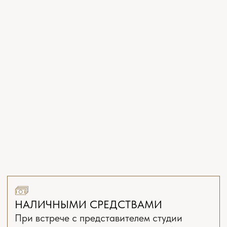
НАЛИЧНЫМИ СРЕДСТВАМИ
При встрече с представителем студии
в офисе или во время встречи на объекте
вы можете произвести расчет наличными
деньгами
ПЕРЕВОД НА РАСЧЁТНЫЙ СЧЁТ
Безналичный способ расчета позволяет
быстро провести оплату непосредственно
на банковский счет нашей организации.
ОПЛАТА ПО QR-КОДУ
Удобный и безопасный вариант
безналичной оплаты, доступный
круглосуточно и мгновенно зачисляющий
средства на расчетный счет.