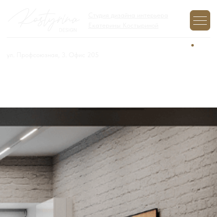
Студия дизайна интерьера
Екатерины Костыриной
+7 (977) 970-12-01
Задайте вопрос,
мы на связи
ул. Профсоюзная, 3. Офис 205