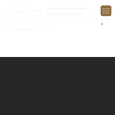
Студия дизайна интерьера
Екатерины Костыриной
+7 (977) 970-12-01
Задайте вопрос,
мы на связи
ул. Профсоюзная, 3. Офис 205