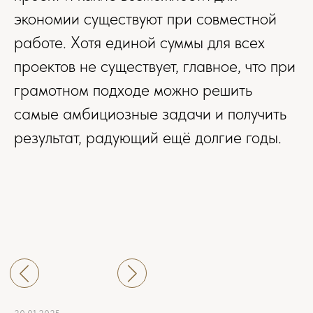
экономии существуют при совместной
работе. Хотя единой суммы для всех
проектов не существует, главное, что при
грамотном подходе можно решить
Прикрепить файл
самые амбициозные задачи и получить
Вы можете прикрепить до 10 файлов в любом
результат, радующий ещё долгие годы.
формате (документы, изображения, видео, архивы)
Загрузить файл
Нажимая на кнопку, вы принимаете
Соглашение на обработку персональных
данных
ОТПРАВИТЬ