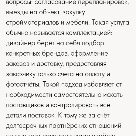
вопросы: согласование перепланировок,
выезды на объект, закупку
стройматериалов и мебели. Такая услуга
обычно называется комплектацией:
дизайнер берёт на себя подбор
конкретных брендов, оформление
заказов и доставку, предоставляя
заказчику только счета на оплату и
2
Фото реализованного интерьера квартиры 90 м
по проекту нашей студии в
ЖК «Ты и Я»
фотоотчёты. Такой подход избавляет от
необходимости самостоятельно искать
поставщиков и контролировать все
детали поставок. К тому же за счёт
долгосрочных партнёрских отношений
со многими салонами часто удаётся