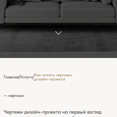
— чертежи
Чертежи дизайн-проекта на первый взгляд
могут показаться сложным набором линий и
условных обозначений, но на практике они
читаются довольно логично, если понимать их
структуру. В основе любого комплекта лежит
принцип «от общего к частному»: сначала вы
смотрите план помещения с расстановкой
мебели, затем переходите к планам демонтажа
и монтажа, электрики, освещения и отделки.
Важно обращать внимание на блок с
пояснениями символов, где указано, что
означает каждая линия, штриховка или значок.
Без этого чтение чертежа превращается в
угадывание, поэтому начинать всегда стоит
именно с него.
Далее ключевой навык — сопоставлять разные
листы между собой. Например, план розеток
нужно читать вместе с планом мебели, чтобы
понять, для чего они предназначены, а план
освещения — с потолочным планом. Не стоит
пытаться «считать» всё сразу: двигайтесь
последовательно, задавая себе простой вопрос