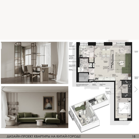
командой на всех этапах. Мы берем на себя
контроль процесса, чтобы ремонт проходил
для вас спокойнее и предсказуемее. В
результате дизайн-проект становится
понятным и рабочим инструментом, по
которому удобно реализовывать интерьер без
ошибок и переделок.
БОЛЬШОЙ ОПЫТ В РЕАЛИЗАЦИИ
ИНТЕРЬЕРОВ КВАРТИР
Более 70 проектов
дизайна в Москве и МО
ВЫСОКИЕ СТАНДАРТЫ
ДОКУМЕНТАЦИИ
Детализация, точность,
профессионализм