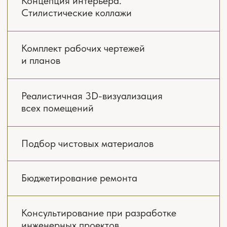
3D-ВИЗУАЛИЗАЦИЯ
Следующий этап — 3D-визуализации, их мы
делаем поэтапно в нескольких ракурсах.
Вы в свою очередь смотрите цвет стен,
дверей, пола, потолка, мебели — оцениваете
и говорите, что вам нравится, не нравится.
Если вдруг на каком-то этапе вы чувствуете,
что что-то пошло не в ту сторону — мы
останавливаемся, обсуждаем и находим
решение.
03