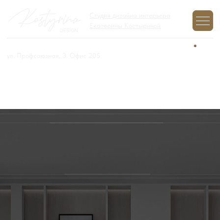
Студия дизайна интерьера
Екатерины Костыриной
+7 (977) 970-12-01
Задайте вопрос,
мы на связи
ул. Профсоюзная, 3. Офис 205