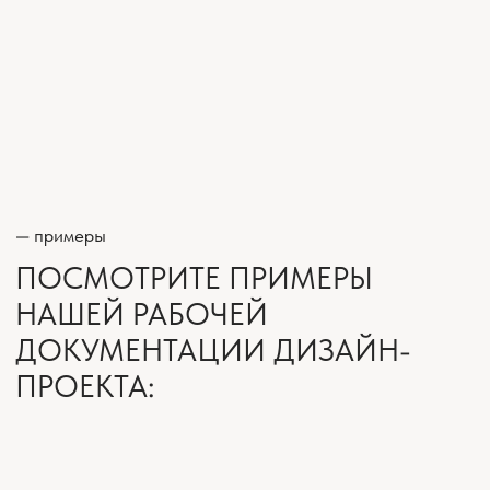
— наш подход
ЧТО ВЫ ПОЛУЧИТЕ,
ОБРАТИВШИСЬ К НАМ
Мы подходим к каждому проекту с вниманием к
деталям и пониманием ответственности за
результат. Дизайн-проект мы разрабатываем
на основе ваших пожеланий, но всегда
опираемся на профессиональный опыт и
решения, которые действительно применимы
именно к вашему пространству.
Для нас важно помочь вам принять взвешенные
решения. Мы объясняем возможные сценарии,
показываем преимущества и ограничения
разных вариантов, чтобы в процессе ремонта
не возникало неожиданных сложностей.
Ваш дизайн-проект сопровождается нашей