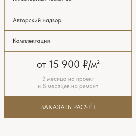
РАБОЧИЙ ПРОЕКТ
Основной результат дизайн проекта — это
подробная, точная и грамотная проектная
документация — детальные планы, расчеты,
схемы, спецификации, на основе которых
можно выполнять ремонтные работы, четко
понимая задачи и пути их достижения.
04
КОМПЛЕКТАЦИЯ