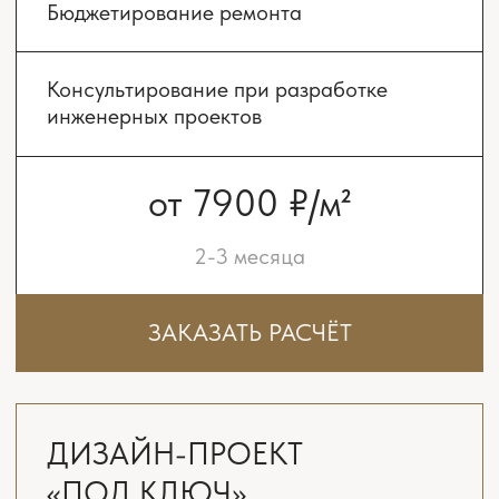
УЗНАТЬ СТОИМОСТЬ
Дизайн проект — это подробный план
действий: от перепланировки помещений до
подбора отделки и мебели. В него входят
чертежи, 3D визуализации будущих
пространств, технические схемы коммуникаций
и даже перечень материалов для отделки и
обстановки.
ИДЕЯ И ОБЩАЯ
КОНЦЕПЦИЯ ДИЗАЙНА
Все начинается со знакомства. До начала
проектирования мы совместно заполняем