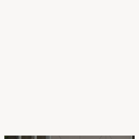
РЕМОНТНЫЕ РАБОТЫ
После того, как дизайнеры
и проектировщики подготовили подробную
документацию для внедрения дизайна
интерьера, ведутся ремонтные работы.
Наша команда, также, осуществляет
авторский надзор и гарантирует полное
соответствие реализации проекту.
06
ОТПРАВИТЬ ЗАЯВКУ