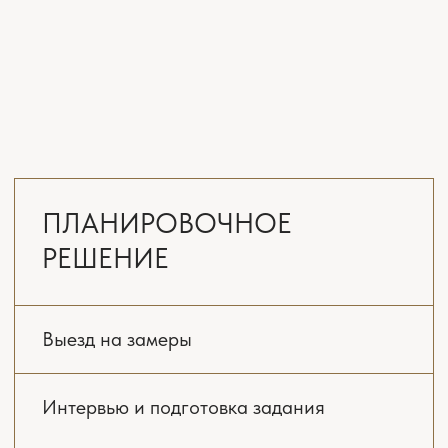
Выезд на замеры
Интервью и подготовка задания
Планировочное решение
с расстановкой мебели
и оборудования 3 варианта
Онлайн поддержка ремонта
*(включена
всегда)
Концепция интерьера.
Стилистические коллажи
Комплект рабочих чертежей
и планов
Реалистичная 3D-визуализация
всех помещений