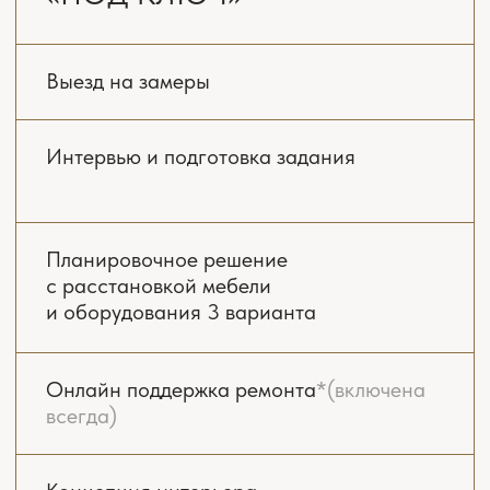
подробное техническое задание в формате
анкеты: какие стили вам близки, какие
материалы нравятся, что важно в быту.
Учитываем все, от количества домочадцев
до роста каждого члена семьи, наличия
животных, сценариев хранения и даже
01
ваших привычек.
ПЛАНИРОВОЧНЫЕ
РЕШЕНИЯ
На этапе планирования мы создаем
несколько вариантов дизайна, в которых
учтены функциональные зоны, инженерные
коммуникации, освещение, расстановка
мебели, основные элементы дизайна
с учетом эргономики и ожидаемого уровня
комфорта.
02