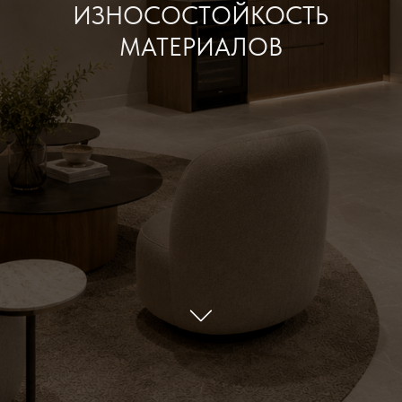
Как совместить уютный интерьер
Главная
/
Услуги
/
и износостойкость материалов
— интерьер
Уютный интерьер не обязательно должен
быть хрупким и сложным в уходе. В
коммерческом пространстве материалы
каждый день работают под нагрузкой,
поэтому важно не просто выбрать красивые
материалы, а понять, как они будут вести
себя в ежедневной работе: выдержат ли поток