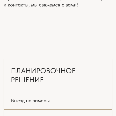
от 4900 ₽/м²
4-6 недель
ЗАКАЗАТЬ РАСЧЁТ
ПОЛНЫЙ
ДИЗАЙН-ПРОЕКТ
Выезд на замеры
Интервью и подготовка задания
Планировочное решение
с расстановкой мебели
и оборудования 3 варианта