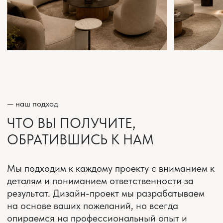
БОЛЬШОЙ ОПЫТ В РЕАЛИЗАЦИИ
ИНТЕРЬЕРОВ КВАРТИР
Более 70 проектов
дизайна в Москве и МО
ВЫСОКИЕ СТАНДАРТЫ
ДОКУМЕНТАЦИИ
Детализация, точность,
профессионализм
КОМПЛЕКС УСЛУГ
«ПОД КЛЮЧ»
Услуга дизайна до полной
готовности и заселения