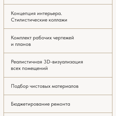
ПЛАНИРОВОЧНЫЕ
РЕШЕНИЯ
На этапе планирования мы создаем
несколько вариантов дизайна, в которых
учтены функциональные зоны, инженерные
коммуникации, освещение, расстановка
мебели, основные элементы дизайна
с учетом эргономики и ожидаемого уровня
комфорта.
02
3D-ВИЗУАЛИЗАЦИЯ
Следующий этап — 3D-визуализации, их мы
делаем поэтапно в нескольких ракурсах.
Вы в свою очередь смотрите цвет стен,
дверей, пола, потолка, мебели — оцениваете