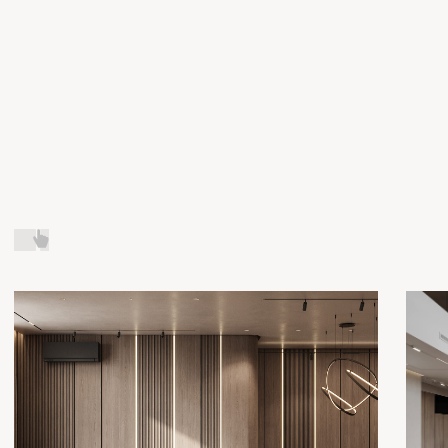
Основной результат дизайн проекта — это
подробная, точная и грамотная проектная
документация — детальные планы, расчеты,
схемы, спецификации, на основе которых
можно выполнять ремонтные работы, четко
понимая задачи и пути их достижения.
04
КОМПЛЕКТАЦИЯ
В рамках дизайн проекта мы подбираем все
строительные и отделочные материалы,
а также мебель, декор и различные
предметы интерьера в полном соответствии
с планом и требованиями к качеству
и надежности, указанными