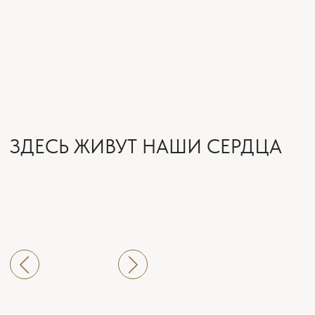
Прикрепить файл
Вы можете прикрепить до 10 файлов в любом
формате (документы, изображения, видео, архивы)
Загрузить файл
Нажимая на кнопку, вы принимаете
Соглашение на обработку персональных
данных
ОТПРАВИТЬ