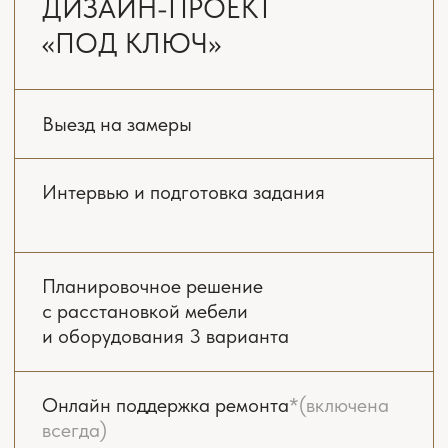
Дизайн проект — это подробный план
действий: от перепланировки помещений до
подбора отделки и мебели. В него входят
чертежи, 3D визуализации будущих
пространств, технические схемы коммуникаций
и даже перечень материалов для отделки и
обстановки.
ИДЕЯ И ОБЩАЯ
КОНЦЕПЦИЯ ДИЗАЙНА
Все начинается со знакомства. До начала
проектирования мы совместно заполняем
подробное техническое задание в формате
анкеты: какие стили вам близки, какие
материалы нравятся, что важно в быту.
Учитываем все, от количества домочадцев
до роста каждого члена семьи, наличия
животных, сценариев хранения и даже
01
ваших привычек.