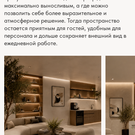
ОБРАТИВШИСЬ К НАМ
Мы подходим к каждому проекту с вниманием к
деталям и пониманием ответственности за
результат. Дизайн-проект мы разрабатываем
на основе ваших пожеланий, но всегда
опираемся на профессиональный опыт и
решения, которые действительно применимы
именно к вашему пространству.
Для нас важно помочь вам принять взвешенные
решения. Мы объясняем возможные сценарии,
показываем преимущества и ограничения
разных вариантов, чтобы в процессе ремонта
не возникало неожиданных сложностей.
Ваш дизайн-проект сопровождается нашей
командой на всех этапах. Мы берем на себя
контроль процесса, чтобы ремонт проходил
для вас спокойнее и предсказуемее. В
результате дизайн-проект становится
понятным и рабочим инструментом, по
которому удобно реализовывать интерьер без
ошибок и переделок.