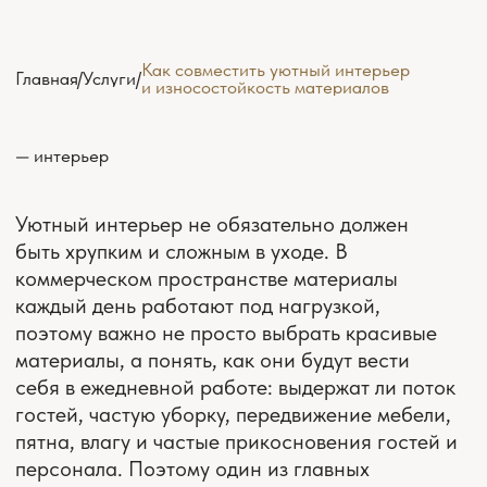
гостей, частую уборку, передвижение мебели,
пятна, влагу и частые прикосновения гостей и
персонала. Поэтому один из главных
принципов — не ставить самые деликатные
решения в самые нагруженные зоны.
Практичный подход начинается с
распределения материалов по сценариям. В
проходах, у входа, возле бара и санузлов лучше
использовать покрытия, которые легко
очищаются и не боятся активного движения. В
посадочной зоне можно добавить больше
тактильности и мягкости, но тоже с учетом
ухода: ткань должна выдерживать чистку,
столешницы — частый контакт с посудой,
стены рядом со столами — случайные
загрязнения.
Уют можно собрать через теплую палитру,
комфортный свет, пропорции мебели, фактуры,
акустику и детали, к которым гостю приятно
прикасаться. Поэтому в дизайн-проекте важно
сразу искать баланс. Где интерьер должен быть
максимально выносливым, а где можно
позволить себе более выразительное и
атмосферное решение. Тогда пространство