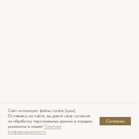
+7
ЗАКАЗАТЬ ЗВОНОК
Сайт использует файлы cookie (куки).
Оставаясь на сайте, вы даете свое согласие
на обработку персональных данных в порядке,
Согласен
указанном в нашей
Политике
конфиденциальности