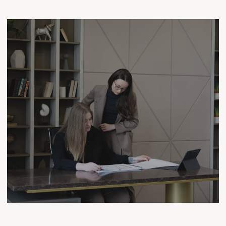
и проектировщики подготовили подробную
документацию для внедрения дизайна
интерьера, ведутся ремонтные работы.
Наша команда, также, осуществляет
авторский надзор и гарантирует полное
соответствие реализации проекту.
06
ОТПРАВИТЬ ЗАЯВКУ
ЗДЕСЬ ЖИВУТ НАШИ СЕРДЦА