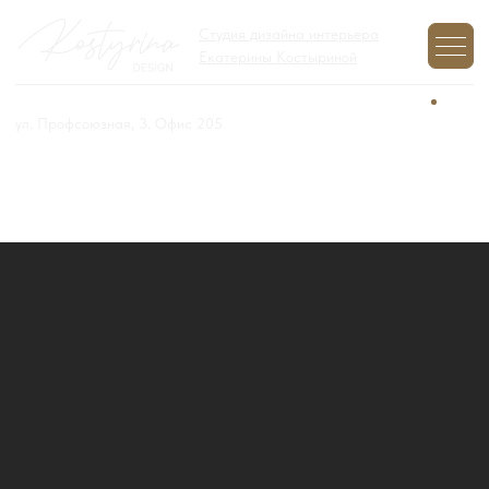
Студия дизайна интерьера
Екатерины Костыриной
+7 (977) 970-12-01
Задайте вопрос,
мы на связи
ул. Профсоюзная, 3. Офис 205