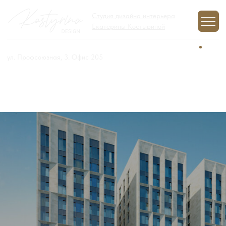
Студия дизайна интерьера
Екатерины Костыриной
+7 (977) 970-12-01
Задайте вопрос,
мы на связи
ул. Профсоюзная, 3. Офис 205