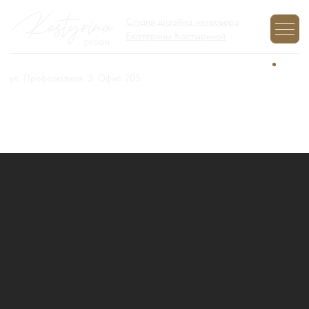
Студия дизайна интерьера
Екатерины Костыриной
+7 (977) 970-12-01
Задайте вопрос,
мы на связи
ул. Профсоюзная, 3. Офис 205