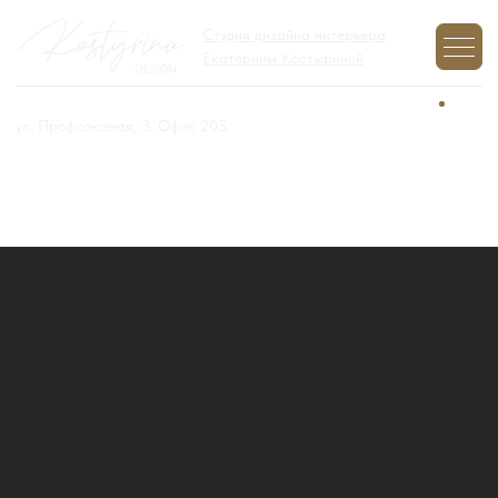
Студия дизайна интерьера
Екатерины Костыриной
+7 (977) 970-12-01
Задайте вопрос,
мы на связи
ул. Профсоюзная, 3. Офис 205