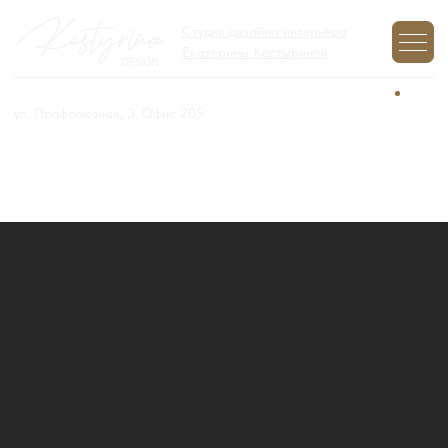
Студия дизайна интерьера
Екатерины Костыриной
+7 (977) 970-12-01
Задайте вопрос,
мы на связи
ул. Профсоюзная, 3. Офис 205