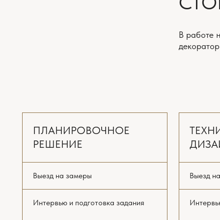
Выезд на замеры
Выезд на замер
Интервью и подготовка задания
Интервью и под
Планировочное решение
Планировочное
с расстановкой мебели
с расстановкой
и оборудования 3 варианта
и оборудования
Онлайн поддержка ремонта
*
Онлайн поддер
(включена всегда)
(включена всегд
от 1900 ₽/м²
Концепция инте
Стилистические
2-4 недели
Комплект рабоч
и планов
ЗАКАЗАТЬ РАСЧЁТ
от 49