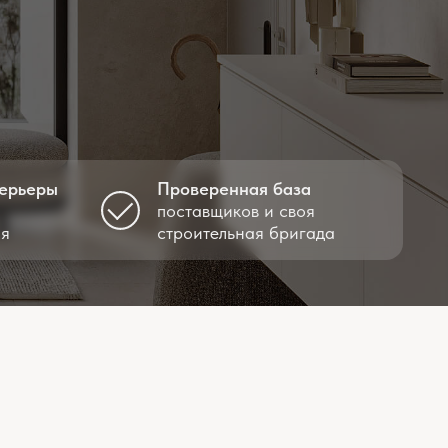
Проверенная база
поставщиков и своя
строительная бригада
ьности облик будущего
жде, чем начнется ремонт.
ния проекта. Все материалы и
ны для покупки. Пропорции
им параметрам квартиры.