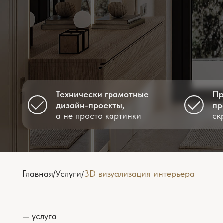
Технически грамотные
Прозрачн
дизайн-проекты,
процесс
а не просто картинки
скрытых 
Главная
Услуги
3D визуализация интерьера
/
/
— услуга
3D визуализации 
пространства. А 
Визуализация инт
предметы, исполь
помещений, расст