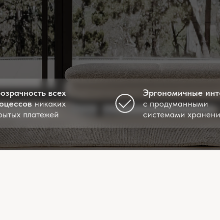
ость всех
Эргономичные интерьеры
ов
никаких
с продуманными
платежей
системами хранения
дают возможность увидеть максимально приближенный к реал
также, помогают исключить все сомнения в дизайн-проекте пре
ерьера отражает не абстрактную картинку, а конкретные реше
зуемые в сценах, подбираются из реальных коллекций и доступ
ановка мебели и размеры полностью соответствуют фактическ