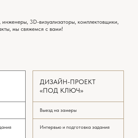
Выезд на замеры
Интервью и подготовка задания
Планировочное решение
с расстановкой мебели
и оборудования 3 варианта
Онлайн поддержка ремонта
*
(включена всегда)
Концепция интерьера.
Стилистические коллажи
Комплект рабочих чертежей
и планов
Реалистичная 3D-визуализация