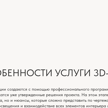
ННОСТИ УСЛУГИ 3D-ВИЗ
здаются с помощью профессионального программного обеспеч
уже утвержденные решения проекта. На этом этапе прорабатыв
 нюансы, которые сложно представить по чертежам: оттенки м
ния и взаимодействие всех элементов интерьера между собой.
я позволяет оценить не отдельные предметы, а целостное восп
ВЫСОКИЕ СТАНДАРТЫ
КОМПЛЕ
ДОКУМЕНТАЦИИ
«ПОД К
етализация, точность,
Услуга диза