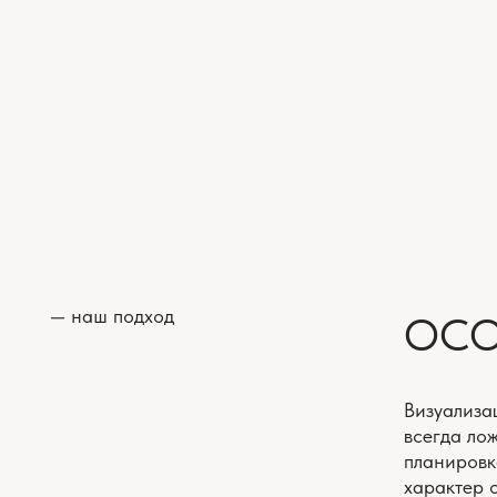
— наш подход
ОСОБЕ
Визуализации со
всегда ложатся 
планировка, но и
характер освеще
Такая детализаци
БОЛЬШОЙ ОПЫТ В РЕАЛИЗАЦИИ
ИНТЕРЬЕРОВ КВАРТИР
Более 70 проектов дизайна
Д