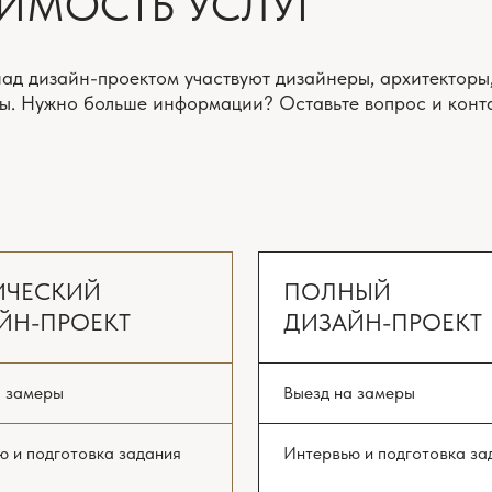
ы
Выезд на замеры
готовка задания
Интервью и подготовка задания
 решение
Планировочное решение
 мебели
с расстановкой мебели
 3 варианта
и оборудования 3 варианта
жка ремонта
*
Онлайн поддержка ремонта
*
а)
(включена всегда)
рьера.
Концепция интерьера.
 коллажи
Стилистические коллажи
их чертежей
Комплект рабочих чертежей
и планов
00 ₽/м²
Реалистичная 3D-визуализация