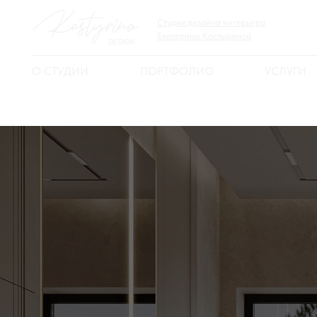
Студия дизайна интерьера
Екатерины Костыриной
О СТУДИИ
ПОРТФОЛИО
УСЛУГИ