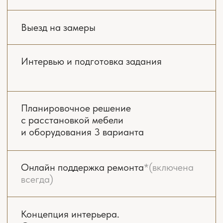
действий: от перепланировки помещений до
подбора отделки и мебели. В него входят
чертежи, 3D визуализации будущих
пространств, технические схемы коммуникаций
и даже перечень материалов для отделки и
обстановки.
ИДЕЯ И ОБЩАЯ
КОНЦЕПЦИЯ ДИЗАЙНА
Все начинается со знакомства. До начала
проектирования мы совместно заполняем
подробное техническое задание в формате
анкеты: какие стили вам близки, какие
материалы нравятся, что важно в быту.
Учитываем все, от количества домочадцев
до роста каждого члена семьи, наличия
животных, сценариев хранения и даже
01
ваших привычек.