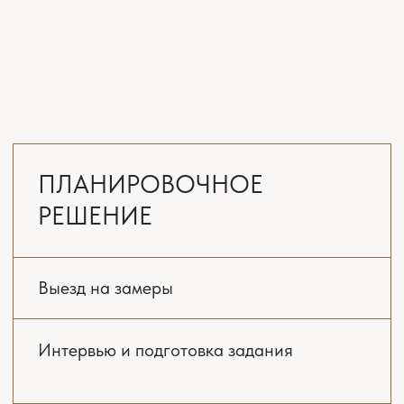
от 4900 ₽/м²
4-6 недель
ЗАКАЗАТЬ РАСЧЁТ
ПОЛНЫЙ
ДИЗАЙН-ПРОЕКТ
Выезд на замеры
Интервью и подготовка задания
Планировочное решение
с расстановкой мебели
и оборудования 3 варианта
Онлайн поддержка ремонта
*(включена