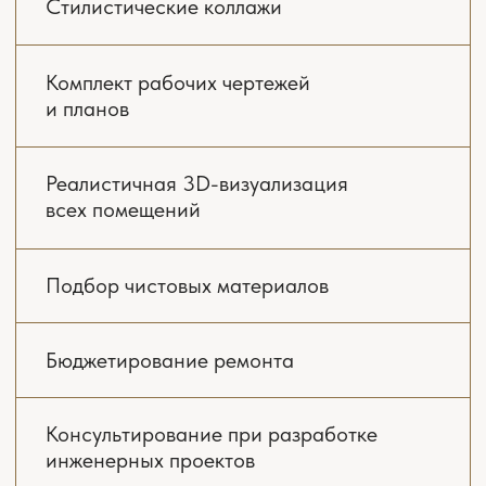
ПЛАНИРОВОЧНЫЕ
РЕШЕНИЯ
На этапе планирования мы создаем
несколько вариантов дизайна, в которых
учтены функциональные зоны, инженерные
коммуникации, освещение, расстановка
мебели, основные элементы дизайна
с учетом эргономики и ожидаемого уровня
комфорта.
02
3D-ВИЗУАЛИЗАЦИЯ
Следующий этап — 3D-визуализации, их мы
делаем поэтапно в нескольких ракурсах.
Вы в свою очередь смотрите цвет стен,
дверей, пола, потолка, мебели — оцениваете
и говорите, что вам нравится, не нравится.
Если вдруг на каком-то этапе вы чувствуете,
что что-то пошло не в ту сторону — мы