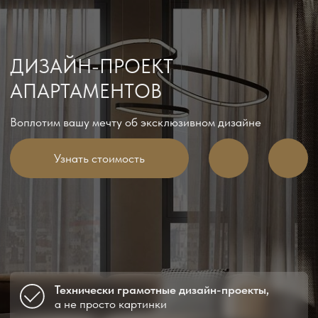
Узнать стоимость
Технически грамотные дизайн-проекты,
а не просто картинки
Прозрачность всех процессов
никаких
скрытых платежей
Эргономичные интерьеры
с продуманными
системами хранения
Проверенная база
поставщиков и своя
строительная бригада
Главная
/
Услуги
/
Дизайн-проект апартаментов