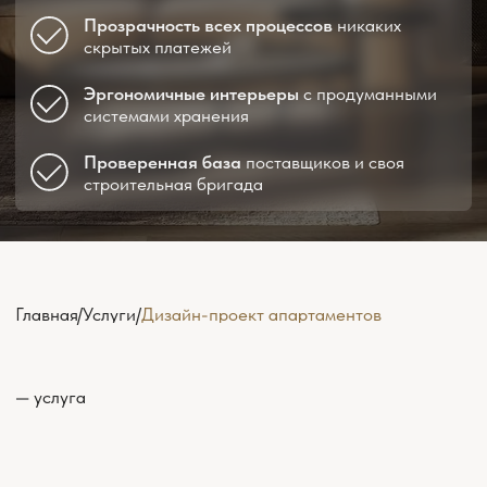
— услуга
Апартаменты имеют свои условия, которые
важно учитывать при проектировании
интерьера. Здесь чаще встречаются
нестандартные планировки, ограничения по
инженерии и повышенные требования к
функциональности пространства. Поэтому
привычные решения, хорошо работающие в
квартирах, в апартаментах не всегда подходят
и требуют пересмотра еще на этапе
планирования.
Дизайн-проект апартаментов позволяет учесть
эти особенности заранее. Мы продумываем
планировочные и технические решения с
учетом формата апартаментов и сценариев их
использования — для жизни, работы или
инвестиций. Это помогает избежать случайных
решений и создать интерьер, который
действительно реализуется, останется удобным
в эксплуатации и сохранит актуальность со