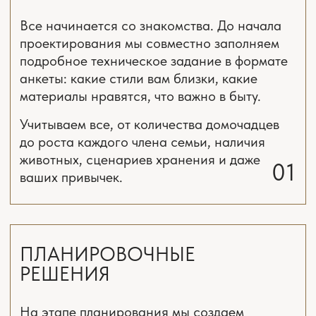
планировочное решение,
3D визуализации,
рабочая документация (чертежи).
Дизайнер интерьера проекта
Старший дизайнер интерьера
3D визуализатор
Специалист по комплектации объектов
Руководитель студии - Екатерина Костырина