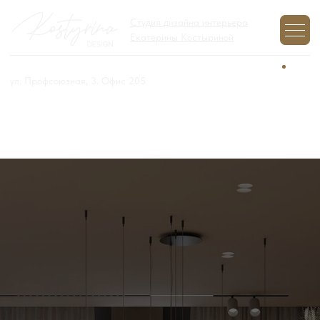
Студия дизайна интерьера
Екатерины Костыриной
+7 (977) 970-12-01
Задайте вопрос,
мы на связи
ул. Профсоюзная, 3. Офис 205
ДИЗАЙН-ПРОЕКТ
АПАРТАМЕНТОВ
Воплотим вашу мечту об эксклюзивном дизайне