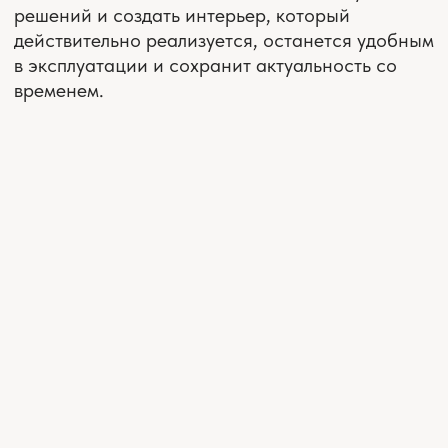
ЧТО ВЫ ПОЛУЧИТЕ,
ОБРАТИВШИСЬ К НАМ
Мы подходим к каждому проекту с вниманием к
деталям и пониманием ответственности за
результат. Дизайн-проект апартаментов мы
разрабатываем на основе ваших пожеланий,
но всегда опираемся на профессиональный
опыт и решения, которые действительно
применимы именно к вашему пространству.
Для нас важно помочь вам принять взвешенные
решения. Мы объясняем возможные сценарии,
показываем преимущества и ограничения
разных вариантов, чтобы в процессе ремонта
не возникало неожиданных сложностей.
Ваш дизайн-проект сопровождается нашей
командой на всех этапах. Мы берем на себя
контроль процесса, чтобы ремонт проходил для
вас спокойнее и предсказуемее.