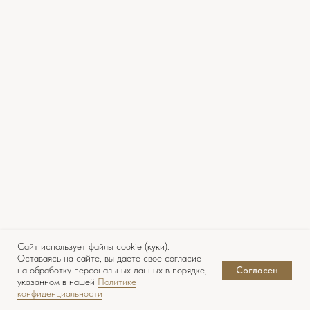
+7
ЗАКАЗАТЬ ЗВОНОК
Сайт использует файлы cookie (куки).
Оставаясь на сайте, вы даете свое согласие
на обработку персональных данных в порядке,
Согласен
указанном в нашей
Политике
конфиденциальности