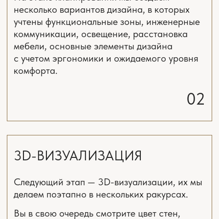
план БТИ (при наличии);
технические условия (ТУ) в отношении
вентиляции и кондиционирования
технические условия (ТУ) в отношении
отопления
технические условия (ТУ) водоснабжения
и канализации
технические условия (ТУ) электрооборудования
и слаботочных сетей
Проект водоснабжения и канализации (ВК)
Проект электрооборудования и освещения
(ЭОМ)
план квартиры от застройщика
Проект отопления (О)
эскизы/пожелания к будущей перепланировке
Проект вентиляции и кондиционирования (ВиК)
подобрать 3−5 картинок интерьеров, которые
нравятся по стилю
Проект слаботочных сетей (СС)
Проект системы контроля доступа (СКУД)
и охранной сигнализации
Проект видеонаблюдения
Проект пожарной сигнализации