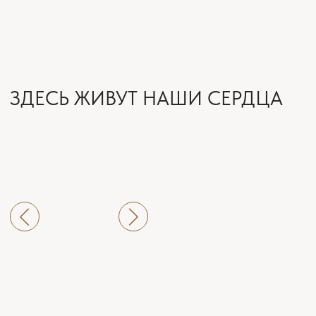
Прикрепить файл
Вы можете прикрепить до 10 файлов в любом
формате (документы, изображения, видео, архивы)
Загрузить файл
Нажимая на кнопку, вы принимаете
Соглашение на обработку персональных
данных
ОТПРАВИТЬ