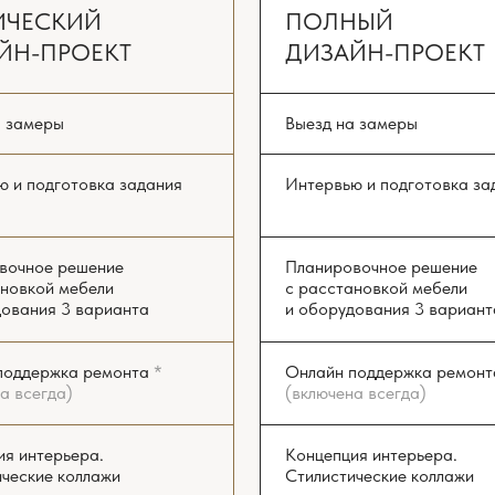
рьера.
Концепция интерьера.
 коллажи
Стилистические коллажи
их чертежей
Комплект рабочих чертежей
и планов
00 ₽/м²
Реалистичная 3D-визуализация
всех помещений
 недель
Подбор чистовых материалов
ТЬ РАСЧЁТ
Бюджетирование ремонта
Консультирование при разработке
инженерных проектов
от 7900 ₽/м²
2-3 месяца