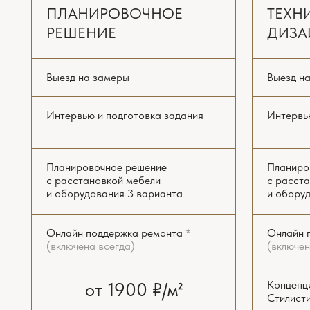
от 1900 ₽/м²
Концепция инте
Стилистические
2-4 недели
Комплект рабоч
и планов
ЗАКАЗАТЬ РАСЧЁТ
от 49
4-6
ЗАКАЗА