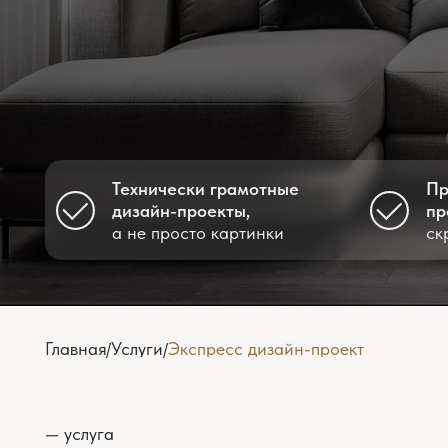
Технически грамотные
Прозрачн
дизайн-проекты,
процесс
а не просто картинки
скрытых 
Главная
Услуги
Экспресс дизайн-проект
/
/
— услуга
Иногда в жизни 
ограничены, объе
дизайн-проекта 
решением здесь 
Если говорить п
проекта. Экспрес