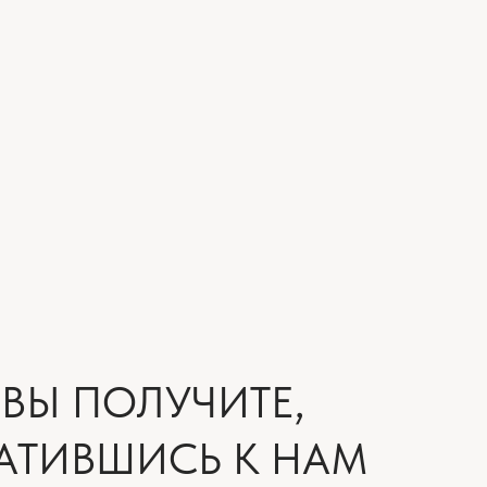
 ПОЛУЧИТЕ,
ИВШИСЬ К НАМ
аждому проекту с вниманием к деталям и пониманием ответстве
е исключение. Мы разрабатываем его на основе ваших пожела
й опыт и решения, которые действительно применимы именно 
омочь вам принять взвешенные решения. Мы объясняем возмо
ограничения разных вариантов планировочных решений, чтобы
жностей.
пресс дизайн-проект становится понятным и рабочим инструме
ок и переделок.