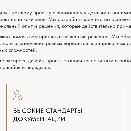
ВЫСОКИЕ СТАНДАРТЫ
КОМПЛЕ
ДОКУМЕНТАЦИИ
«ПОД К
етализация, точность,
Услуга диза
рофессионализм
готовности 
ОСТЬ УСЛУГ
зайн-проектом участвуют дизайнеры, архитекторы, инженеры, 
но больше информации? Оставьте вопрос и контакты, мы свяж