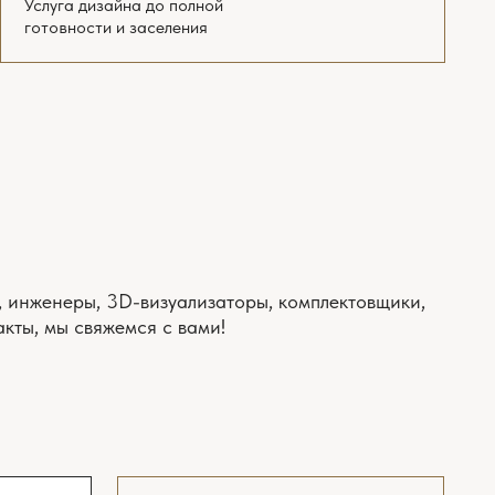
АТЬ ПОЛНЫЙ ПРАЙС
ДИЗАЙН-ПРОЕКТ
«ПОД КЛЮЧ»
Выезд на замеры
Интервью и подготовка задания
Планировочное решение
с расстановкой мебели
и оборудования 3 варианта
Онлайн поддержка ремонта
*
(включена всегда)