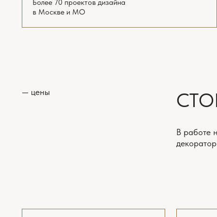
ПЛАНИРОВОЧНОЕ
ТЕХНИЧЕС
РЕШЕНИЕ
ДИЗАЙН-П
Выезд на замеры
Выезд на замер
Интервью и подготовка задания
Интервью и под
Планировочное решение
Планировочное
с расстановкой мебели
с расстановкой
и оборудования 3 варианта
и оборудования
Онлайн поддержка ремонта
*
Онлайн поддер
(включена всегда)
(включена всегд