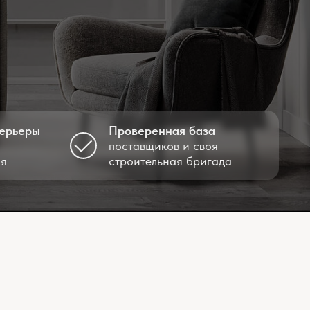
Проверенная база
поставщиков и своя
строительная бригада
р, сроки ремонта
виях полноценная разработка
 больше времени. Оптимальным
я версия полноценного дизайн-
 необходимых для начала