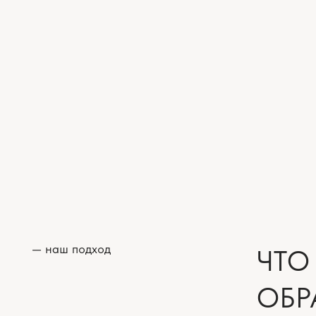
— наш подход
ЧТО ВЫ
ОБРАТ
Мы подходим к к
дизайн-проект н
профессиональны
Для нас важно п
преимущества и 
неожиданных сло
В результате экс
ремонт без ошиб