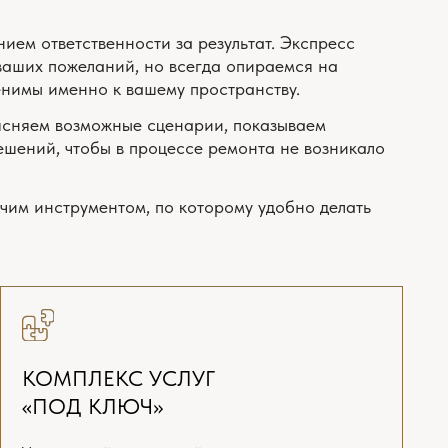
КС УСЛУГ
ЛЮЧ»
йна до полной
и заселения
3D-визуализаторы, комплектовщики,
емся с вами!