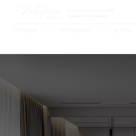
Студия дизайна интерьера
Екатерины Костыриной
О СТУДИИ
ПОРТФОЛИО
УСЛУГИ