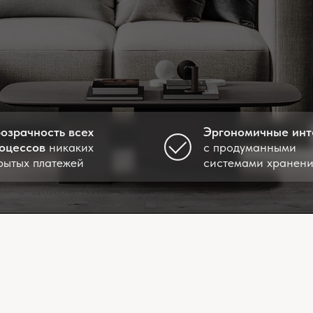
ость всех
Эргономичные интерьеры
ов
никаких
с продуманными
платежей
системами хранения
бывают ситуации, которые требуют быстрых решений, наприме
кт нужно подготовить к заселению или сдаче. При таких усло
с визуализациями не подойдет, так как занимает значительно
становится — экспресс дизайн-проект.
ростыми словами, то экспресс дизайн-проект — это упрощенна
с дизайн-проект включает в себя базовый комплект чертежей,