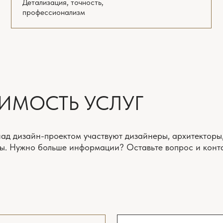
ЗАДАТЬ ВОПРОС
СКАЧ
КИЙ
ПОЛНЫЙ
РОЕКТ
ДИЗАЙН-ПРОЕКТ
ы
Выезд на замеры
готовка задания
Интервью и подготовка задания
 решение
Планировочное решение
 мебели
с расстановкой мебели
 3 варианта
и оборудования 3 варианта
жка ремонта
*
Онлайн поддержка ремонта
*
а)
(включена всегда)